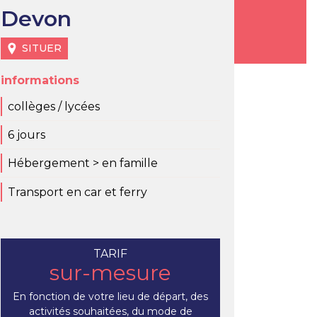
Devon
SITUER
informations
collèges / lycées
6 jours
Hébergement > en famille
Transport en car et ferry
TARIF
sur-mesure
En fonction de votre lieu de départ, des
activités souhaitées, du mode de