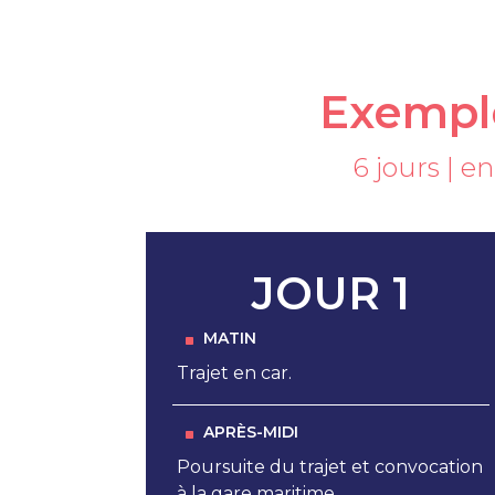
Exemple
6 jours | e
JOUR 1
MATIN
Trajet en car.
APRÈS-MIDI
Poursuite du trajet et convocation
à la gare maritime.